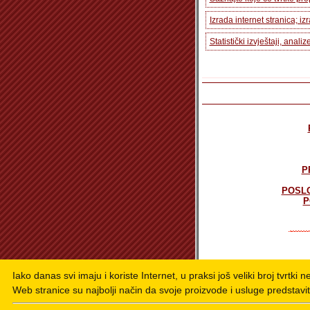
Izrada internet stranica; i
Statistički izvještaji, analiz
P
POSLO
P
Iako danas svi imaju i koriste Internet, u praksi još veliki broj tvrtki 
Web stranice su najbolji način da svoje proizvode i usluge predstavit