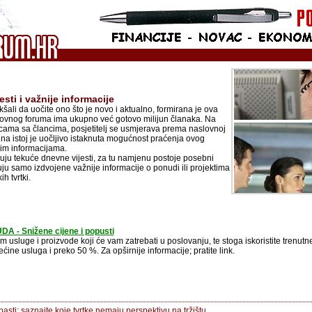
sti i važnije informacije
ali da uočite ono što je novo i aktualno, formirana je ova
lovnog foruma ima ukupno već gotovo milijun članaka. Na
cama sa člancima, posjetitelj se usmjerava prema naslovnoj
 na istoj je uočljivo istaknuta mogućnost praćenja ovog
nim informacijama.
juju tekuće dnevne vijesti, za tu namjenu postoje posebni
juju samo izdvojene važnije informacije o ponudi ili projektima
h tvrtki.
- Snižene cijene i popusti
 usluge i proizvode koji će vam zatrebati u poslovanju, te stoga iskoristite trenutn
ćine usluga i preko 50 %. Za opširnije informacije; pratite link.
pasti; saznajte koje tvrtke nemaju perspektivu na tržištu