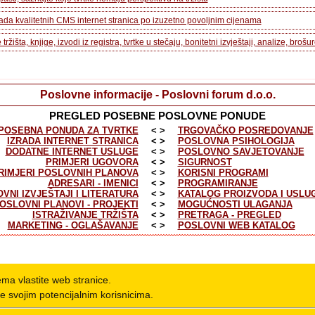
zrada kvalitetnih CMS internet stranica po izuzetno povoljnim cijenama
e tržišta, knjige, izvodi iz registra, tvrtke u stečaju, bonitetni izvještaji, analize, brošu
Poslovne informacije - Poslovni forum d.o.o.
PREGLED POSEBNE POSLOVNE PONUDE
POSEBNA PONUDA ZA TVRTKE
< >
TRGOVAČKO POSREDOVANJE
IZRADA INTERNET STRANICA
< >
POSLOVNA PSIHOLOGIJA
DODATNE INTERNET USLUGE
< >
POSLOVNO SAVJETOVANJE
PRIMJERI UGOVORA
< >
SIGURNOST
RIMJERI POSLOVNIH PLANOVA
< >
KORISNI PROGRAMI
ADRESARI - IMENICI
< >
PROGRAMIRANJE
VNI IZVJEŠTAJI I LITERATURA
< >
KATALOG PROIZVODA I USLU
OSLOVNI PLANOVI - PROJEKTI
< >
MOGUĆNOSTI ULAGANJA
ISTRAŽIVANJE TRŽIŠTA
< >
PRETRAGA - PREGLED
MARKETING - OGLAŠAVANJE
< >
POSLOVNI WEB KATALOG
nema vlastite web stranice.
e svojim potencijalnim korisnicima.