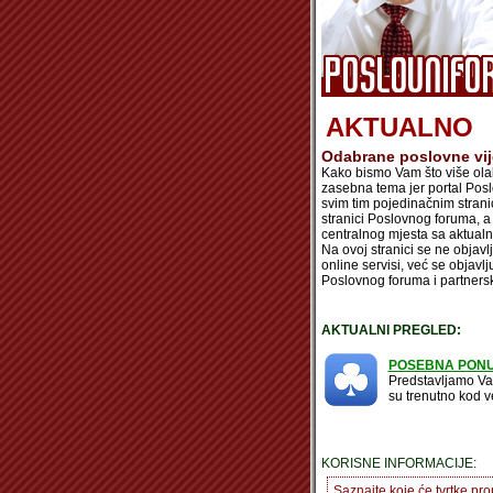
AKTUALNO
Odabrane poslovne vije
Kako bismo Vam što više olakš
zasebna tema jer portal Pos
svim tim pojedinačnim strani
stranici Poslovnog foruma, a
centralnog mjesta sa aktual
Na ovoj stranici se ne objavl
online servisi, već se objavl
Poslovnog foruma i partnerski
AKTUALNI PREGLED:
POSEBNA PONUDA 
Predstavljamo Vam
su trenutno kod ve
KORISNE INFORMACIJE:
Saznajte koje će tvrtke pro