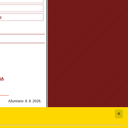
re
GA
Ažurirano: 8. 8. 2026.
✖