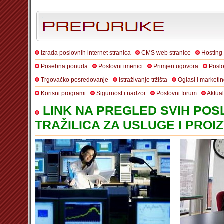
Izrada poslovnih internet stranica
CMS web stranice
Hosting
Posebna ponuda
Poslovni imenici
Primjeri ugovora
Poslo
Trgovačko posredovanje
Istraživanje tržišta
Oglasi i marketi
Korisni programi
Sigurnost i nadzor
Poslovni forum
Aktua
LINK NA PREGLED SVIH POSL
TRAŽILICA ZA USLUGE I PROI