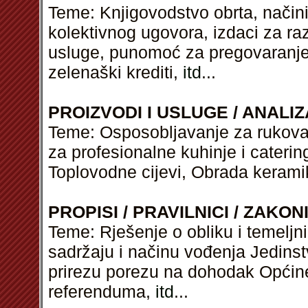
Teme: Knjigovodstvo obrta, način
kolektivnog ugovora, izdaci za ra
usluge, punomoć za pregovaranje 
zelenaški krediti,
itd
...
PROIZVODI I USLUGE / ANALIZ
Teme: Osposobljavanje za rukova
za profesionalne kuhinje i caterin
Toplovodne cijevi, Obrada kerami
PROPISI / PRAVILNICI / ZAKON
Teme: Rješenje o obliku i temeljn
sadržaju i načinu vođenja Jedins
prirezu porezu na dohodak Općine
referenduma,
itd
...