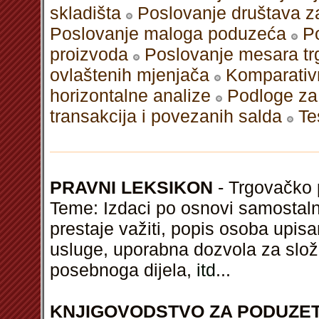
skladišta
Poslovanje društava z
Poslovanje maloga poduzeća
P
proizvoda
Poslovanje mesara t
ovlaštenih mjenjača
Komparativni
horizontalne analize
Podloge za 
transakcija i povezanih salda
Te
PRAVNI LEKSIKON
- Trgovačko p
Teme: Izdaci po osnovi samostalni
prestaje važiti, popis osoba upisa
usluge, uporabna dozvola za slož
posebnoga dijela,
itd
...
KNJIGOVODSTVO ZA PODUZE