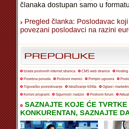
članaka dostupan samo u format
Pregled članka: Poslodavac koji
povezani poslodavci na razini eu
Izrada poslovnih internet stranica
CMS web stranice
Hosting
Posebna ponuda
Poslovni imenici
Primjeri ugovora
Poslo
Trgovačko posredovanje
Istraživanje tržišta
Oglasi i marketi
Korisni programi
Sigurnost i nadzor
Poslovni forum
Aktua
SAZNAJTE KOJE ĆE TVRTKE 
KONKURENTAN, SAZNAJTE DA 