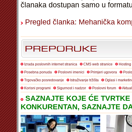
članaka dostupan samo u format
Pregled članka: Mehanička komp
Izrada poslovnih internet stranica
CMS web stranice
Hosting
Posebna ponuda
Poslovni imenici
Primjeri ugovora
Poslo
Trgovačko posredovanje
Istraživanje tržišta
Oglasi i marketi
Korisni programi
Sigurnost i nadzor
Poslovni forum
Aktua
SAZNAJTE KOJE ĆE TVRTKE 
KONKURENTAN, SAZNAJTE DA 