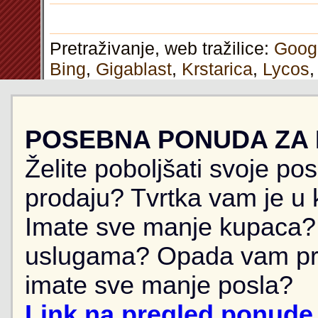
Pretraživanje, web tražilice:
Goog
Bing
,
Gigablast
,
Krstarica
,
Lycos
POSEBNA PONUDA ZA
Želite poboljšati svoje po
prodaju? Tvrtka vam je u k
Imate sve manje kupaca? 
uslugama? Opada vam pr
imate sve manje posla?
Link na pregled ponude 