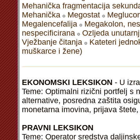
Mehanička fragmentacija sekund
Mehanička
Megostat
Megluco
Megalencefalija
Megakolon, nes
nespecificirana
Ozljeda unutarnje
Vježbanje čitanja
Kateteri jedno
muškarce i žene)
EKONOMSKI LEKSIKON
- U izra
Teme: Optimalni rizični portfelj 
alternative, posredna zaštita osigur
monetarna imovina, prijava štete,
PRAVNI LEKSIKON
Teme: Operator sredstva daljinsk