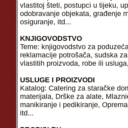
vlastitoj šteti, postupci u tijeku, u
odobravanje objekata, građenje me
osiguranje,
itd
...
KNJIGOVODSTVO
Teme: knjigovodstvo za poduzeća
reklamacije potrošača, sudska zaš
vlastitih proizvoda, robe ili uslu
USLUGE I PROIZVODI
Katalog: Catering za staračke do
materijala, Drške za alate, Mlaznic
manikiranje i pedikiranje, Oprema 
itd
...