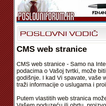
CMS web stranice
CMS web stranice - Samo na Inte
podacima o Vašoj tvrtki, može bi
godišnje. I kad Vi spavate, vaše 
traži informacije o uslugama i pr
Putem vlastitih web stranica možet
Vašem poduzeću ili obrtu, proizv