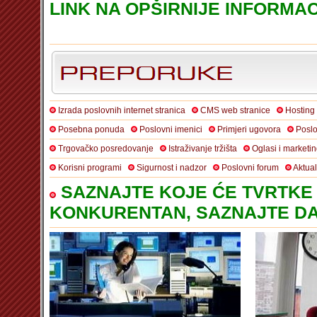
LINK NA OPŠIRNIJE INFORMACI
Izrada poslovnih internet stranica
CMS web stranice
Hosting
Posebna ponuda
Poslovni imenici
Primjeri ugovora
Poslo
Trgovačko posredovanje
Istraživanje tržišta
Oglasi i marketi
Korisni programi
Sigurnost i nadzor
Poslovni forum
Aktua
SAZNAJTE KOJE ĆE TVRTKE 
KONKURENTAN, SAZNAJTE DA 