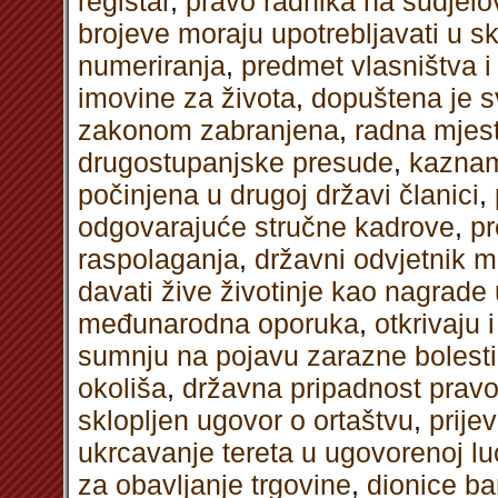
registar
,
pravo radnika na sudjelo
brojeve moraju upotrebljavati u s
numeriranja
,
predmet vlasništva i
imovine za života
,
dopuštena je s
zakonom zabranjena
,
radna mjest
drugostupanjske presude
,
kaznam
počinjena u drugoj državi članici
,
odgovarajuće stručne kadrove
,
pr
raspolaganja
,
državni odvjetnik 
davati žive životinje kao nagrade
međunarodna oporuka
,
otkrivaju 
sumnju na pojavu zarazne bolesti
okoliša
,
državna pripadnost pravo
sklopljen ugovor o ortaštvu
,
prije
ukrcavanje tereta u ugovorenoj lu
za obavljanje trgovine
,
dionice ba