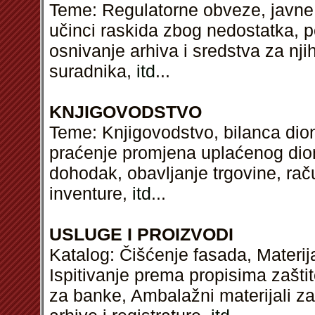
Teme: Regulatorne obveze, javne 
učinci raskida zbog nedostatka, p
osnivanje arhiva i sredstva za nji
suradnika,
itd
...
KNJIGOVODSTVO
Teme: Knjigovodstvo, bilanca dio
praćenje promjena uplaćenog dioni
dohodak, obavljanje trgovine, rač
inventure,
itd
...
USLUGE I PROIZVODI
Katalog: Čišćenje fasada, Materijal
Ispitivanje prema propisima zaštit
za banke, Ambalažni materijali z