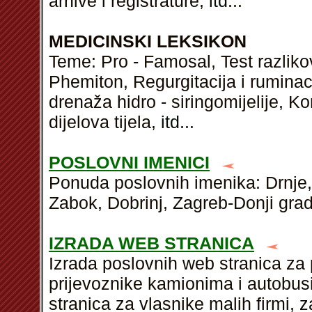
arhive i registrature,
itd
...
MEDICINSKI LEKSIKON
Teme: Pro - Famosal, Test razli
Phemiton, Regurgitacija i ruminac
drenaža hidro - siringomijelije, K
dijelova tijela,
itd
...
POSLOVNI IMENICI
Ponuda poslovnih imenika: Drnje,
Zabok, Dobrinj, Zagreb-Donji grad
IZRADA WEB STRANICA
Izrada poslovnih web stranica za 
prijevoznike kamionima i autobus
stranica za vlasnike malih firmi, 