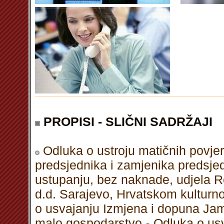
PROPISI - SLIČNI SADRŽAJI
Odluka o ustroju matičnih povje
predsjednika i zamjenika predsje
ustupanju, bez naknade, udjela 
d.d. Sarajevo, Hrvatskom kultur
o usvajanju Izmjena i dopuna Ja
malo gospodarstvo
Odluka o us