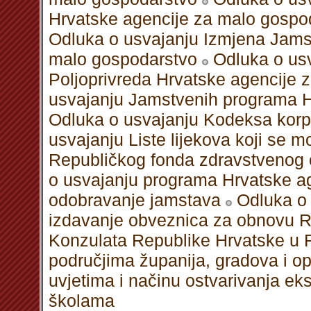
Hrvatske agencije za malo gospo
Odluka o usvajanju Izmjena Jams
malo gospodarstvo
Odluka o us
Poljoprivreda Hrvatske agencije 
usvajanju Jamstvenih programa H
Odluka o usvajanju Kodeksa korpo
usvajanju Liste lijekova koji se m
Republičkog fonda zdravstvenog o
o usvajanju programa Hrvatske a
odobravanje jamstava
Odluka o
izdavanje obveznica za obnovu R
Konzulata Republike Hrvatske u R
područjima županija, gradova i op
uvjetima i načinu ostvarivanja e
školama