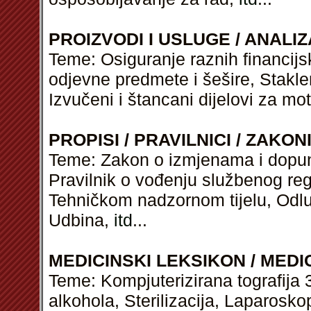
PROIZVODI I USLUGE / ANALIZ
Teme: Osiguranje raznih financijs
odjevne predmete i šešire, Stakl
Izvučeni i štancani dijelovi za mo
PROPISI / PRAVILNICI / ZAKON
Teme: Zakon o izmjenama i dopu
Pravilnik o vođenju službenog regi
Tehničkom nadzornom tijelu, Odl
Udbina,
itd
...
MEDICINSKI LEKSIKON / MEDI
Teme: Kompjuterizirana tografija 3
alkohola, Sterilizacija, Laparosko