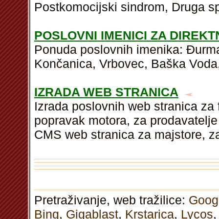
Postkomocijski sindrom, Druga sp
POSLOVNI IMENICI ZA DIREK
Ponuda poslovnih imenika: Đurman
Končanica, Vrbovec, Baška Voda,
IZRADA WEB STRANICA
Izrada poslovnih web stranica za 
popravak motora, za prodavatelje 
CMS web stranica za majstore, za
Pretraživanje, web tražilice:
Goog
Bing
,
Gigablast
,
Krstarica
,
Lycos