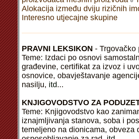
Alokacija između dviju rizičnih i
Interesno utjecajne skupine
PRAVNI LEKSIKON
- Trgovačko p
Teme: Izdaci po osnovi samostalni
građevine, certifikat za izvoz i u
osnovice, obavještavanje agencije
nasilju,
itd
...
KNJIGOVODSTVO ZA PODUZE
Teme: Knjigovodstvo kao zanimanj
iznajmljivanja stanova, soba i pos
temeljeno na dionicama, obveza d
osposobljavanje za rad,
itd
...