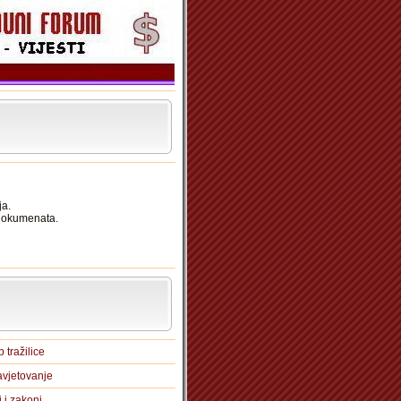
ja.
 dokumenata.
 tražilice
vjetovanje
i i zakoni