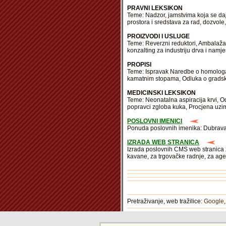
PRAVNI LEKSIKON
Teme: Nadzor, jamstvima koja se daj
prostora i sredstava za rad, dozvol
PROIZVODI I USLUGE
Teme: Reverzni reduktori, Ambalaža 
konzalting za industriju drva i namje
PROPISI
Teme: Ispravak Naredbe o homologac
kamatnim stopama, Odluka o gradsk
MEDICINSKI LEKSIKON
Teme: Neonatalna aspiracija krvi, Od
popravci zgloba kuka, Procjena uzim
POSLOVNI IMENICI
Ponuda poslovnih imenika: Dubrava, 
IZRADA WEB STRANICA
Izrada poslovnih CMS web stranica 
kavane, za trgovačke radnje, za ag
Pretraživanje, web tražilice:
Google