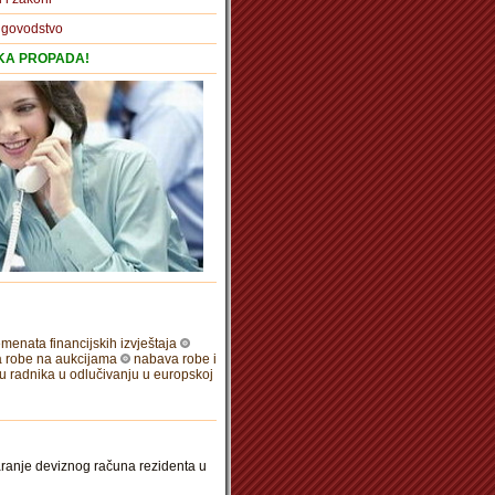
igovodstvo
TKA PROPADA!
enata financijskih izvještaja
 robe na aukcijama
nabava robe i
u radnika u odlučivanju u europskoj
varanje deviznog računa rezidenta u