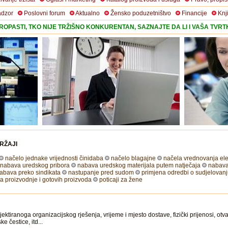
adzor
Poslovni forum
Aktualno
Žensko poduzetništvo
Financije
Knj
OPASTI, TKO NIJE TRŽIŠNO KONKURENTAN, SAZNAJTE DA LI I VAŠA TVR
RŽAJI
načelo jednake vrijednosti činidaba
načelo blagajne
načela vrednovanja elem
nabava uredskog pribora
nabava uredskog materijala putem natječaja
nabava
abava preko sindikata
nastupanje pred sudom
primjena odredbi o sudjelovanj
 proizvodnje i gotovih proizvoda
poticaji za žene
ktiranoga organizacijskog rješenja, vrijeme i mjesto dostave, fizički prijenosi, ot
rske čestice,
itd
...