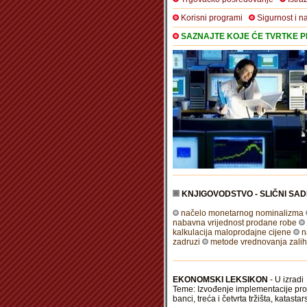
Korisni programi
Sigurnost i n
SAZNAJTE KOJE ĆE TVRTKE PR
KNJIGOVODSTVO - SLIČNI SAD
načelo monetarnog nominalizma
nabavna vrijednost prodane robe
kalkulacija maloprodajne cijene
n
zadruzi
metode vrednovanja zaliha
EKONOMSKI LEKSIKON
- U izradi
Teme: Izvođenje implementacije proje
banci, treća i četvrta tržišta, katasta