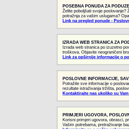
POSEBNA PONUDA ZA PODUZE
Želite poboljšati svoje poslovanje?
potražnja za vašim uslugama? Opa
Link na pregled ponude - Poslovn
IZRADA WEB STRANICA ZA PO
Izrada web stranica po izuzetno pov
troškova. Objavite neograničeni broj
Link za opširnije informacije o p
POSLOVNE INFORMACIJE, SAVJ
Potražite sve informacije o poslovan
rezultate istraživanja tržišta, poslo
Kontaktirajte nas ukoliko su Vam
PRIMJERI UGOVORA, POSLOVN
Korisni primjeri ugovora, obrasci, p
Vašim potrebama, pretraživanje baz