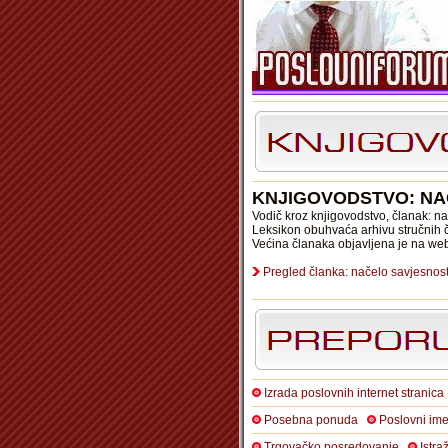
KNJIGOVODSTVO: NA
Vodič kroz knjigovodstvo, članak: na
Leksikon obuhvaća arhivu stručnih č
Većina članaka objavljena je na we
Pregled članka: načelo savjesnost
Izrada poslovnih internet stranica
Posebna ponuda
Poslovni ime
Trgovačko posredovanje
Istra