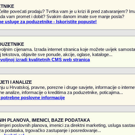
TNIKE
 Želite povećati prodaju? Tvrtka vam je u krizi ili pred zatvaranjem? 
da vam promet i dobit? Svakim danom imate sve manje posla?
e usluge za poduzetnike - Iskoristite popuste!
DUZETNIKE
oljnim cijenama. Izrada internet stranica koje možete uvijek samostal
 tekstova, objavite sve ponude, akcije, oglase, kataloge...
ovoljnoj izradi kvalitetnih CMS web stranica
ETI I ANALIZE
ju u Hrvatskoj, pravne, porezne i druge savjete, informacije o intern
vne analize, informacije o kreditima za poduzetnike, poticajima...
 potrebne poslovne informacije
IH PLANOVA, IMENICI, BAZE PODATAKA
rimjeri poslovnih planova, imenici za direktni marketing, usluga sasta
a podataka, trgovačko zastupanje i posredovanje...