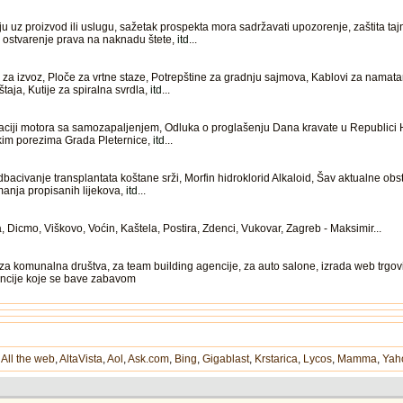
u uz proizvod ili uslugu, sažetak prospekta mora sadržavati upozorenje, zaštita ta
e, ostvarenje prava na naknadu štete,
itd
...
za izvoz, Ploče za vrtne staze, Potrepštine za gradnju sajmova, Kablovi za namat
štaja, Kutije za spiralna svrdla,
itd
...
iji motora sa samozapaljenjem, Odluka o proglašenju Dana kravate u Republici H
im porezima Grada Pleternice,
itd
...
bacivanje transplantata koštane srži, Morfin hidroklorid Alkaloid, Šav aktualne obste
anja propisanih lijekova,
itd
...
Dicmo, Viškovo, Voćin, Kaštela, Postira, Zdenci, Vukovar, Zagreb - Maksimir...
za komunalna društva, za team building agencije, za auto salone, izrada web trgo
encije koje se bave zabavom
,
All the web
,
AltaVista
,
Aol
,
Ask.com
,
Bing
,
Gigablast
,
Krstarica
,
Lycos
,
Mamma
,
Yah