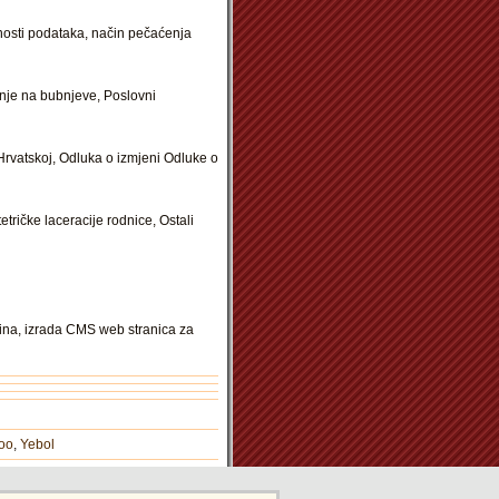
jnosti podataka, način pečaćenja
anje na bubnjeve, Poslovni
rvatskoj, Odluka o izmjeni Odluke o
tričke laceracije rodnice, Ostali
vina, izrada CMS web stranica za
oo
,
Yebol