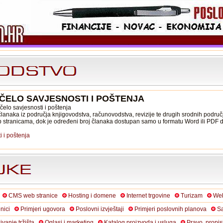
ČELO SAVJESNOSTI I POŠTENJA
čelo savjesnosti i poštenja
lanaka iz područja knjigovodstva, računovodstva, revizije te drugih srodnih područ
b stranicama, dok je određeni broj članaka dostupan samo u formatu Word ili PDF
i i poštenja
CMS web stranice
Hosting i domene
Internet trgovine
Turizam
Web
nici
Primjeri ugovora
Poslovni izvještaji
Primjeri poslovnih planova
Sa
živanje tržišta
Oglasi i marketing
Katalog proizvoda i usluga
Pravo, propis