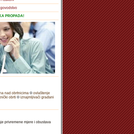
igovodstvo
TKA PROPADA!
ha nad obrtnicima
ovlaštenje
tnički obrti
iznajmljivači građani
anje privremene mjere i obustava