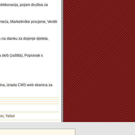
eoblikovanja, pojam društva za
meća, Marketinške procjene, Ventili
 na stanku za dojenje djeteta,
krb (zaštita), Popravak v.
vina, izrada CMS web stranica za
oo
,
Yebol