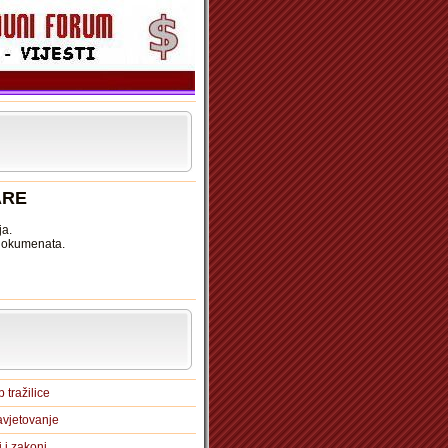
ARE
ja.
 dokumenata.
 tražilice
vjetovanje
i i zakoni