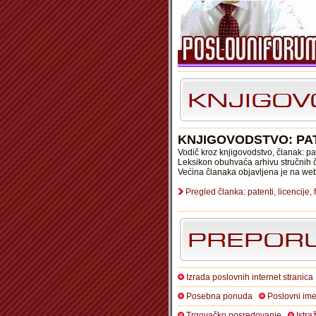
KNJIGOVODSTVO: PAT
Vodič kroz knjigovodstvo, članak: pat
Leksikon obuhvaća arhivu stručnih č
Većina članaka objavljena je na we
Pregled članka: patenti, licencije,
Izrada poslovnih internet stranica
Posebna ponuda
Poslovni ime
Trgovačko posredovanje
Istra