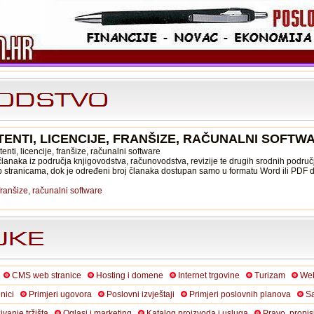
ENTI, LICENCIJE, FRANŠIZE, RAČUNALNI SOFTW
enti, licencije, franšize, računalni software
lanaka iz područja knjigovodstva, računovodstva, revizije te drugih srodnih područ
b stranicama, dok je određeni broj članaka dostupan samo u formatu Word ili PDF
 franšize, računalni software
CMS web stranice
Hosting i domene
Internet trgovine
Turizam
Web
nici
Primjeri ugovora
Poslovni izvještaji
Primjeri poslovnih planova
Sa
živanje tržišta
Oglasi i marketing
Katalog proizvoda i usluga
Pravo, propis