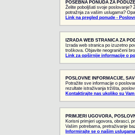
POSEBNA PONUDA ZA PODUZE
Želite poboljšati svoje poslovanje?
potražnja za vašim uslugama? Opa
Link na pregled ponude - Poslovn
IZRADA WEB STRANICA ZA PO
Izrada web stranica po izuzetno pov
troškova. Objavite neograničeni broj
Link za opširnije informacije o p
POSLOVNE INFORMACIJE, SAVJ
Potražite sve informacije o poslovan
rezultate istraživanja tržišta, poslo
Kontaktirajte nas ukoliko su Vam
PRIMJERI UGOVORA, POSLOVN
Korisni primjeri ugovora, obrasci, p
Vašim potrebama, pretraživanje baz
Informirajte se o našim uslugama -