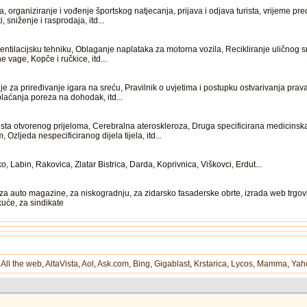
organiziranje i vođenje športskog natjecanja, prijava i odjava turista, vrijeme pr
ti, sniženje i rasprodaja,
itd
...
tilacijsku tehniku, Oblaganje naplataka za motorna vozila, Recikliranje uličnog s
ne vage, Kopče i ručkice,
itd
...
za priređivanje igara na sreću, Pravilnik o uvjetima i postupku ostvarivanja prava
 plaćanja poreza na dohodak,
itd
...
a otvorenog prijeloma, Cerebralna ateroskleroza, Druga specificirana medicinska s
Ozljeda nespecificiranog dijela tijela,
itd
...
Labin, Rakovica, Zlatar Bistrica, Darda, Koprivnica, Viškovci, Erdut...
za auto magazine, za niskogradnju, za zidarsko fasaderske obrte, izrada web trgo
kuće, za sindikate
,
All the web
,
AltaVista
,
Aol
,
Ask.com
,
Bing
,
Gigablast
,
Krstarica
,
Lycos
,
Mamma
,
Yah