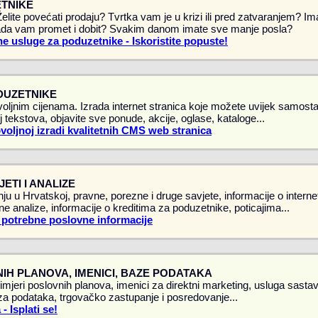
TNIKE
 Želite povećati prodaju? Tvrtka vam je u krizi ili pred zatvaranjem? 
da vam promet i dobit? Svakim danom imate sve manje posla?
e usluge za poduzetnike - Iskoristite popuste!
DUZETNIKE
oljnim cijenama. Izrada internet stranica koje možete uvijek samostal
 tekstova, objavite sve ponude, akcije, oglase, kataloge...
ovoljnoj izradi kvalitetnih CMS web stranica
ETI I ANALIZE
ju u Hrvatskoj, pravne, porezne i druge savjete, informacije o intern
vne analize, informacije o kreditima za poduzetnike, poticajima...
 potrebne poslovne informacije
IH PLANOVA, IMENICI, BAZE PODATAKA
rimjeri poslovnih planova, imenici za direktni marketing, usluga sasta
a podataka, trgovačko zastupanje i posredovanje...
 Isplati se!