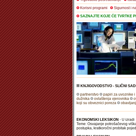
Korisni programi
Sigurnost i n
SAZNAJTE KOJE ĆE TVRTKE PR
KNJIGOVODSTVO - SLIČNI SAD
partnerstvo
papiri za uvoznike i
dužnika
ovlaštenja vjerovnika
o
koji su obveznici poreza
obavljanj
EKONOMSKI LEKSIKON
- U izradi
Teme: Osvajanje potrošačevog viška, 
postupka, kratkoročni probitak poj