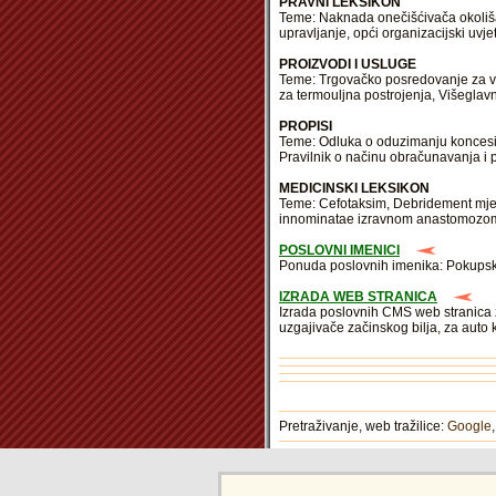
PRAVNI LEKSIKON
Teme: Naknada onečišćivača okoliša, 
upravljanje, opći organizacijski uvje
PROIZVODI I USLUGE
Teme: Trgovačko posredovanje za ven
za termouljna postrojenja, Višeglav
PROPISI
Teme: Odluka o oduzimanju koncesije 
Pravilnik o načinu obračunavanja i
MEDICINSKI LEKSIKON
Teme: Cefotaksim, Debridement mjest
innominatae izravnom anastomozom, 
POSLOVNI IMENICI
Ponuda poslovnih imenika: Pokupsko, 
IZRADA WEB STRANICA
Izrada poslovnih CMS web stranica 
uzgajivače začinskog bilja, za auto 
Pretraživanje, web tražilice:
Google