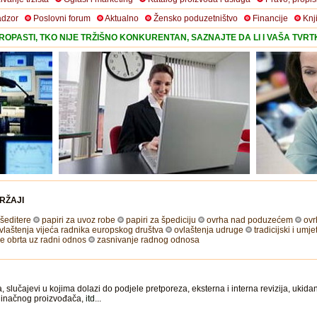
adzor
Poslovni forum
Aktualno
Žensko poduzetništvo
Financije
Knj
OPASTI, TKO NIJE TRŽIŠNO KONKURENTAN, SAZNAJTE DA LI I VAŠA TVR
RŽAJI
 šeditere
papiri za uvoz robe
papiri za špediciju
ovrha nad poduzećem
ovr
vlaštenja vijeća radnika europskog društva
ovlaštenja udruge
tradicijski i umje
e obrta uz radni odnos
zasnivanje radnog odnosa
slučajevi u kojima dolazi do podjele pretporeza, eksterna i interna revizija, ukid
edinačnog proizvođača,
itd
...