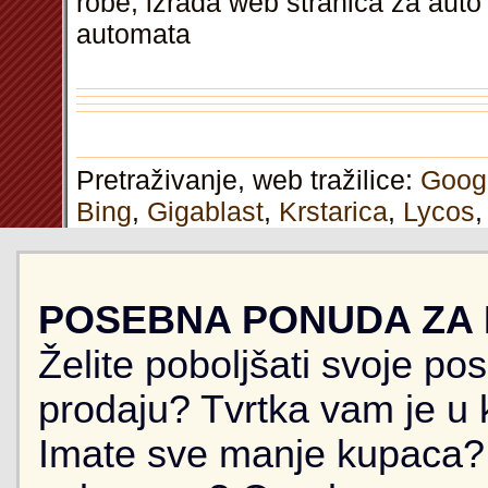
robe, izrada web stranica za aut
automata
Pretraživanje, web tražilice:
Goog
Bing
,
Gigablast
,
Krstarica
,
Lycos
POSEBNA PONUDA ZA
Želite poboljšati svoje po
prodaju? Tvrtka vam je u k
Imate sve manje kupaca? 