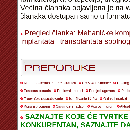
Većina članaka objavljena je na w
članaka dostupan samo u format
Pregled članka: Mehaničke kompl
implantata i transplantata spolno
Izrada poslovnih internet stranica
CMS web stranice
Hosting
Posebna ponuda
Poslovni imenici
Primjeri ugovora
Poslo
Trgovačko posredovanje
Istraživanje tržišta
Oglasi i marketi
Korisni programi
Sigurnost i nadzor
Poslovni forum
Aktua
SAZNAJTE KOJE ĆE TVRTKE 
KONKURENTAN, SAZNAJTE DA 