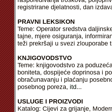
registrirane djelatnosti, dan izd
PRAVNI LEKSIKON
Teme: Operator sredstva daljinsk
tajne, mjere osiguranja, informiran
teži prekršaji u svezi zlouporabe t
KNJIGOVODSTVO
Teme: knjigovodstvo za poduzeća,
boniteta, dospijeće doprinosa i p
obračunavanju i plaćanju posebn
posebnog poreza,
itd
...
USLUGE I PROIZVODI
Katalog: Cijevi za grijanje, Moderni