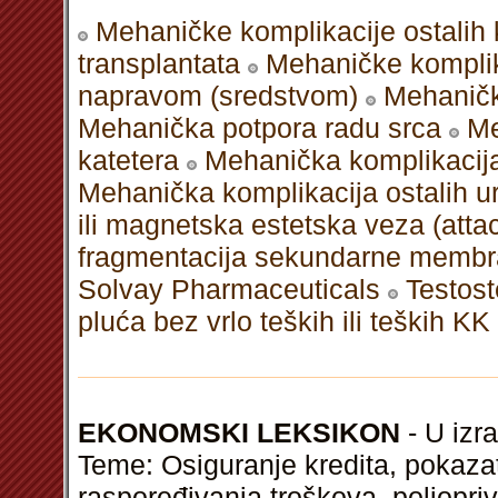
Mehaničke komplikacije ostalih 
transplantata
Mehaničke komplik
napravom (sredstvom)
Mehaničk
Mehanička potpora radu srca
Me
katetera
Mehanička komplikacija
Mehanička komplikacija ostalih ur
ili magnetska estetska veza (at
fragmentacija sekundarne membr
Solvay Pharmaceuticals
Testost
pluća bez vrlo teških ili teških KK
EKONOMSKI LEKSIKON
- U izra
Teme: Osiguranje kredita, pokazat
raspoređivanja troškova, poljopri