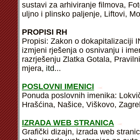
sustavi za arhiviranje filmova, Fot
uljno i plinsko paljenje, Liftovi, 
PROPISI RH
Propisi: Zakon o dokapitalizaciji I
izmjeni rješenja o osnivanju i im
razrješenju Zlatka Gotala, Pravil
mjera,
itd
...
POSLOVNI IMENICI
Ponuda poslovnih imenika: Lokvič
Hrašćina, Našice, Viškovo, Zagre
IZRADA WEB STRANICA
Grafički dizajn, izrada web strani