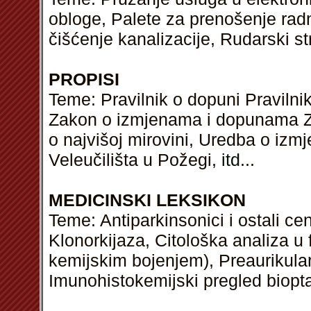
obloge, Palete za prenošenje rad
čišćenje kanalizacije, Rudarski st
PROPISI
Teme: Pravilnik o dopuni Pravilni
Zakon o izmjenama i dopunama Z
o najvišoj mirovini, Uredba o izm
Veleučilišta u Požegi,
itd
...
MEDICINSKI LEKSIKON
Teme: Antiparkinsonici i ostali ce
Klonorkijaza, Citološka analiza u
kemijskim bojenjem), Preaurikularn
Imunohistokemijski pregled biopt