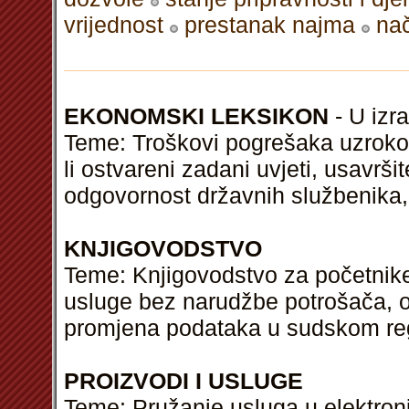
vrijednost
prestanak najma
nač
EKONOMSKI LEKSIKON
- U izra
Teme: Troškovi pogrešaka uzrokov
li ostvareni zadani uvjeti, usavrš
odgovornost državnih službenika,
KNJIGOVODSTVO
Teme: Knjigovodstvo za početnike
usluge bez narudžbe potrošača, o
promjena podataka u sudskom reg
PROIZVODI I USLUGE
Teme: Pružanje usluga u elektron