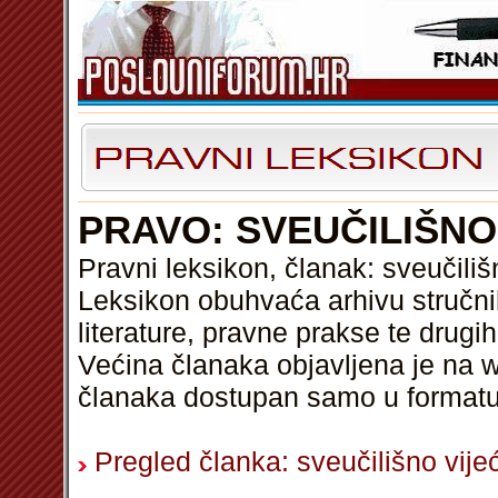
PRAVO: SVEUČILIŠNO
Pravni leksikon, članak: sveučiliš
Leksikon obuhvaća arhivu stručni
literature, pravne prakse te drugi
Većina članaka objavljena je na w
članaka dostupan samo u format
Pregled članka: sveučilišno vije