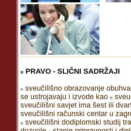
PRAVO - SLIČNI SADRŽAJI
sveučilišno obrazovanje obuhvać
se ustrojavaju i izvode kao
sveuč
sveučilišni savjet ima šest ili dv
sveučilišni računski centar u zag
sveučilišni dodiplomski studij tr
dozvole
stanje pripravnosti i dj