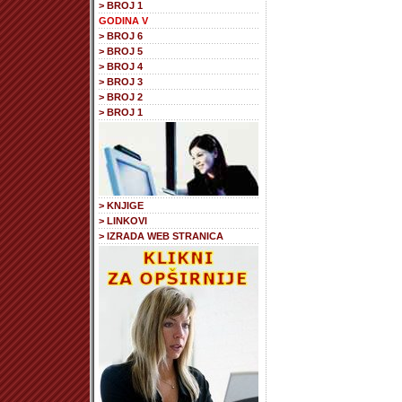
> BROJ 1
GODINA V
> BROJ 6
> BROJ 5
> BROJ 4
> BROJ 3
> BROJ 2
> BROJ 1
> KNJIGE
> LINKOVI
> IZRADA WEB STRANICA