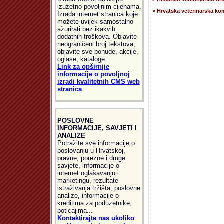
izuzetno povoljnim cijenama.
> Hrvatska veterinarska ko
Izrada internet stranica koje
možete uvijek samostalno
ažurirati bez ikakvih
dodatnih troškova. Objavite
neograničeni broj tekstova,
objavite sve ponude, akcije,
oglase, kataloge...
Link za opširnije
informacije o povoljnoj
izradi kvalitetnih CMS web
stranica
POSLOVNE
INFORMACIJE, SAVJETI I
ANALIZE
Potražite sve informacije o
poslovanju u Hrvatskoj,
pravne, porezne i druge
savjete, informacije o
internet oglašavanju i
marketingu, rezultate
istraživanja tržišta, poslovne
analize, informacije o
kreditima za poduzetnike,
poticajima...
Kontaktirajte nas ukoliko