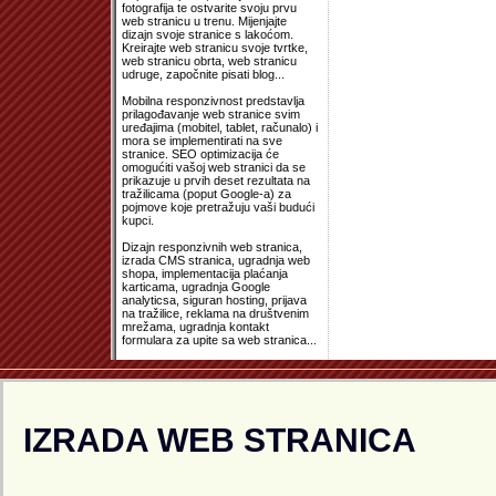
fotografija te ostvarite svoju prvu
web stranicu u trenu. Mijenjajte
dizajn svoje stranice s lakoćom.
Kreirajte web stranicu svoje tvrtke,
web stranicu obrta, web stranicu
udruge, započnite pisati blog...
Mobilna responzivnost predstavlja
prilagođavanje web stranice svim
uređajima (mobitel, tablet, računalo) i
mora se implementirati na sve
stranice. SEO optimizacija će
omogućiti vašoj web stranici da se
prikazuje u prvih deset rezultata na
tražilicama (poput Google-a) za
pojmove koje pretražuju vaši budući
kupci.
Dizajn responzivnih web stranica,
izrada CMS stranica, ugradnja web
shopa, implementacija plaćanja
karticama, ugradnja Google
analyticsa, siguran hosting, prijava
na tražilice, reklama na društvenim
mrežama, ugradnja kontakt
formulara za upite sa web stranica...
IZRADA WEB STRANICA