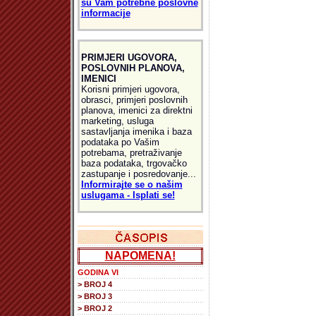
su Vam potrebne poslovne
informacije
PRIMJERI UGOVORA,
POSLOVNIH PLANOVA,
IMENICI
Korisni primjeri ugovora,
obrasci, primjeri poslovnih
planova, imenici za direktni
marketing, usluga
sastavljanja imenika i baza
podataka po Vašim
potrebama, pretraživanje
baza podataka, trgovačko
zastupanje i posredovanje...
Informirajte se o našim
uslugama - Isplati se!
NAPOMENA!
GODINA VI
> BROJ 4
> BROJ 3
> BROJ 2