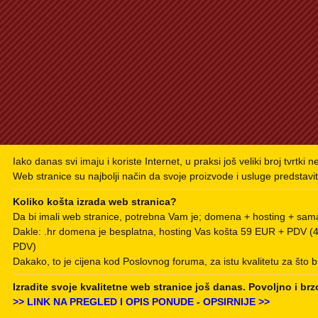
Iako danas svi imaju i koriste Internet, u praksi još veliki broj tvrtki 
Web stranice su najbolji način da svoje proizvode i usluge predstavit
Koliko košta izrada web stranica?
Da bi imali web stranice, potrebna Vam je; domena + hosting + sama
Dakle: .hr domena je besplatna, hosting Vas košta 59 EUR + PDV 
PDV)
Dakako, to je cijena kod Poslovnog foruma, za istu kvalitetu za što b
Izradite svoje kvalitetne web stranice još danas. Povoljno i brz
>> LINK NA PREGLED I OPIS PONUDE - OPSIRNIJE >>