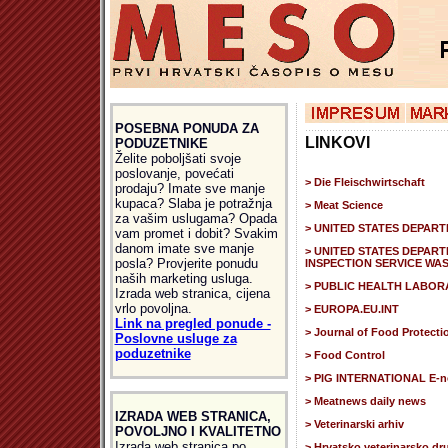
POSEBNA PONUDA ZA
LINKOVI
PODUZETNIKE
Želite poboljšati svoje
poslovanje, povećati
> Die Fleischwirtschaft
prodaju? Imate sve manje
kupaca? Slaba je potražnja
> Meat Science
za vašim uslugama? Opada
> UNITED STATES DEPAR
vam promet i dobit? Svakim
danom imate sve manje
> UNITED STATES DEPAR
posla? Provjerite ponudu
INSPECTION SERVICE WA
naših marketing usluga.
> PUBLIC HEALTH LABOR
Izrada web stranica, cijena
vrlo povoljna.
> EUROPA.EU.INT
Link na pregled ponude -
> Journal of Food Protecti
Poslovne usluge za
poduzetnike
> Food Control
> PIG INTERNATIONAL E-ne
> Meatnews daily news
IZRADA WEB STRANICA,
> Veterinarski arhiv
POVOLJNO I KVALITETNO
Izrada web stranica po
> Hrvatsko veterinarsko dr